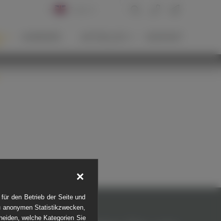
Englisch
Deutsch
N
KARRIERE
AKTUELLES
KONTAKT
Russisch
Allgemeines zu
News-Archiv
Tauber
Portugiesisch
Presse
Internationale
Blog
Aktivitäten
Kampfmittelräumung
LLENBAU
für den Betrieb der Seite und
zu anonymen Statistikzwecken,
cheiden, welche Kategorien Sie