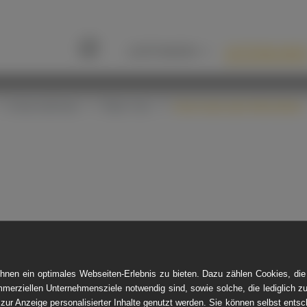
LEISTUNGEN
UNTERNEHME
Über uns
Unternehmen
Über Uns
Internationale Aktivitäten
TUNNEL
GROSSPROFILSANIERUNG
STO
Kurzrohrrelining
Polymerbetonauskleidung
nen ein optimales Webseiten-Erlebnis zu bieten. Dazu zählen Cookies, die 
mmerziellen Unternehmensziele notwendig sind, sowie solche, die lediglich 
 zur Anzeige personalisierter Inhalte genutzt werden. Sie können selbst ents