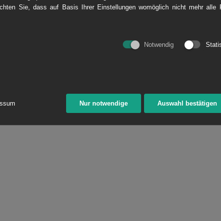
hten Sie, dass auf Basis Ihrer Einstellungen womöglich nicht mehr alle F
ERLEGTER
VERBAUSYSTEME
FUM
LEITUNGSBAU KOPIE
®
JackPiler
- Spundwandverbau
E
Notwendig
Stati
Spitzbetonverbau
Normverbau
essum
Nur notwendige
Auswahl bestätigen
SSERTHERAPIE