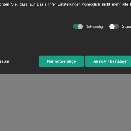
hten Sie, dass auf Basis Ihrer Einstellungen womöglich nicht mehr alle F
ERLEGTER
VERBAUSYSTEME
FUM
LEITUNGSBAU KOPIE
®
JackPiler
- Spundwandverbau
E
Notwendig
Stati
Spitzbetonverbau
Normverbau
essum
Nur notwendige
Auswahl bestätigen
SSERTHERAPIE