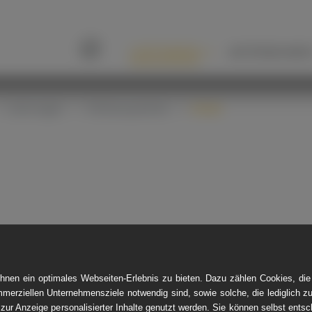
LEISTUNGEN
UNTERNEHME
Über uns
Leistungen
Verbausysteme
Inhalt
TUNNEL
GROSSPROFILSANIERUNG
STO
Kurzrohrrelining
Polymerbetonauskleidung
nen ein optimales Webseiten-Erlebnis zu bieten. Dazu zählen Cookies, die 
mmerziellen Unternehmensziele notwendig sind, sowie solche, die lediglich 
 zur Anzeige personalisierter Inhalte genutzt werden. Sie können selbst ents