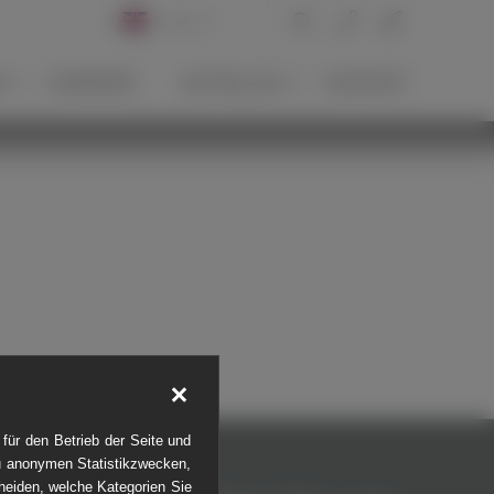
Englisch
Deutsch
N
KARRIERE
AKTUELLES
KONTAKT
Russisch
Allgemeines zu
News-Archiv
Tauber
Portugiesisch
Presse
Internationale
Blog
Aktivitäten
Kampfmittelräumung
LLENBAU
für den Betrieb der Seite und
zu anonymen Statistikzwecken,
cheiden, welche Kategorien Sie