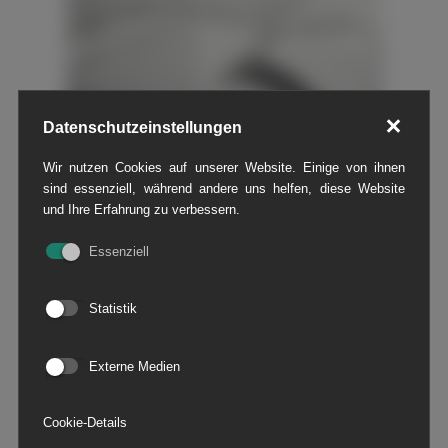
Datenschutzeinstellungen
Offener Kanalbau /
Wir nutzen Cookies auf unserer Website. Einige von ihnen
Erschließungen
sind essenziell, während andere uns helfen, diese Website
und Ihre Erfahrung zu verbessern.
Essenziell
Statistik
Externe Medien
Cookie-Details