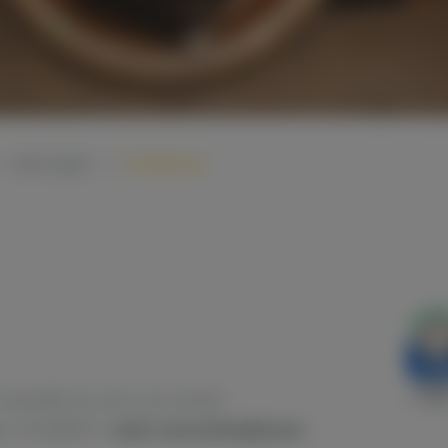
ERDVERLEGTER
VERBAUSYSTEME
ROHRLEITUNGSBAU
®
JackPiler
- Spundwandve
Spritzbetonverbau
Horizontalbohrungen
Leistungen
Stollenbau
STAHLROHRPRESSUNG
GEWÄSSERTHERAPIE
handelt es sich um einen
en TAUBER in
drei verschiedenen