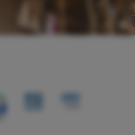
rbau
AMS
Tauber
Bau -
Tauber
Rohrbau_PQ-
Berlin,
Rohrbau_Güteschutz
Bescheinigung
Hannover,
Kanalbau