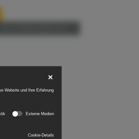
Münster
- AK1,
VO,
Zum Downloadbereich
S21.3
ese Website und Ihre Erfahrung
stik
Externe Medien
Cookie-Details