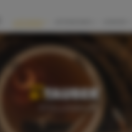
LEISTUNGEN
UNTERNEHMEN
KARRIERE
Über uns
Stellenangebote
Experten seit 1
News-Ar
Benefits
Kampfmittelrä
Presse
TAUBER-Akademie
Universitäten
GROSSPROFILSANIERUNG
STOLLENBAU
Ausbildung
Kurzrohrrelining
Polymerbetonauskleidung
STOLLENBAU