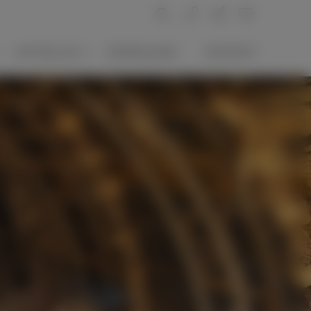
AKTUELLES
DOWNLOADS
KONTAKT
964
chiv
umung