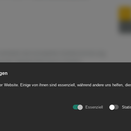
verbleibt die komplette Stollensicherung
g der Medienleitung im Stollen
n Restringraum.
ngen
r Website. Einige von ihnen sind essenziell, während andere uns helfen, di
Essenziell
Stati