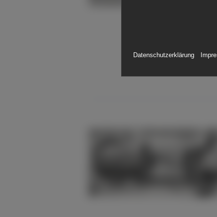
Datenschutzerklärung
Impr